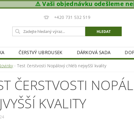
⚠️ Vaši objednávku odešleme nejpozději do
+420 731 532 519
KA
ČERSTVÝ UBROUSEK
DÁRKOVÁ SADA
DOP
KONTAKTUJTE NÁS
Novinky
Test čerstvosti Nopálový chléb nejvyšší kvality
ST ČERSTVOSTI NOPÁ
JVYŠŠÍ KVALITY
24