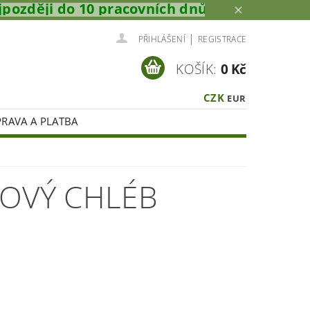
 10 pracovních dnů.⚠️
|
PŘIHLÁŠENÍ
REGISTRACE
KOŠÍK:
0 Kč
CZK
EUR
RAVA A PLATBA
LOVÝ CHLÉB