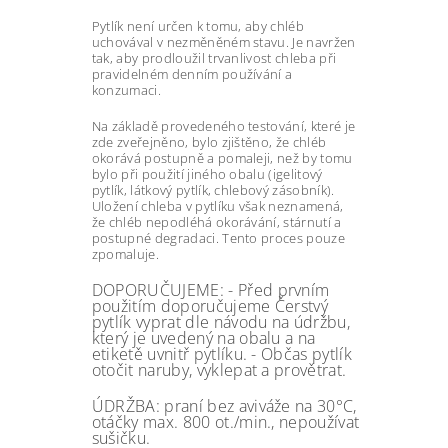
Pytlík není určen k tomu, aby chléb
uchovával v nezměněném stavu. Je navržen
tak, aby prodloužil trvanlivost chleba při
pravidelném denním používání a
konzumaci.
Na základě provedeného testování, které je
zde zveřejněno, bylo zjištěno, že chléb
okorává postupně a pomaleji, než by tomu
bylo při použití jiného obalu (igelitový
pytlík, látkový pytlík, chlebový zásobník).
Uložení chleba v pytlíku však neznamená,
že chléb nepodléhá okorávání, stárnutí a
postupné degradaci. Tento proces pouze
zpomaluje.
DOPORUČUJEME: - Před prvním
použitím doporučujeme Čerstvý
pytlík vyprat dle návodu na údržbu,
který je uvedený na obalu a na
etiketě uvnitř pytlíku. - Občas pytlík
otočit naruby, vyklepat a provětrat.
ÚDRŽBA: praní bez aviváže na 30°C,
otáčky max. 800 ot./min., nepoužívat
sušičku.