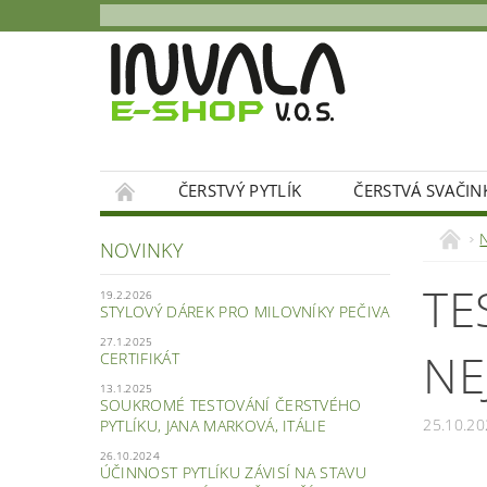
ČERSTVÝ PYTLÍK
ČERSTVÁ SVAČIN
OBCHODNÍ PODMÍNKY
NAPIŠTE NÁM
NOVINKY
TE
19.2.2026
STYLOVÝ DÁREK PRO MILOVNÍKY PEČIVA
27.1.2025
NE
CERTIFIKÁT
13.1.2025
SOUKROMÉ TESTOVÁNÍ ČERSTVÉHO
25.10.20
PYTLÍKU, JANA MARKOVÁ, ITÁLIE
26.10.2024
ÚČINNOST PYTLÍKU ZÁVISÍ NA STAVU