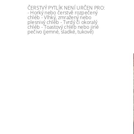
ČERSTVÝ PYTLÍK NENÍ URČEN PRO:
- Horký nebo čerstvě rozpečený
chléb - Vlhký, zmražený nebo
plesnivý chléb - Tvrdý či okoralý
chléb - Toastový chléb nebo jiné
pečivo (jemné, sladké, tukové)